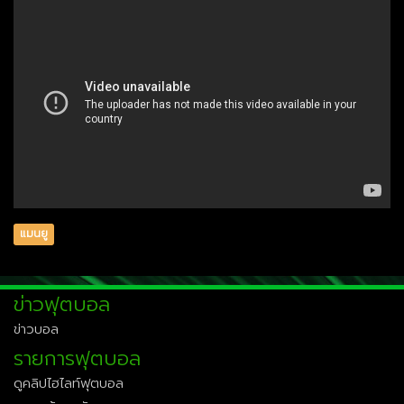
แมนยู
ข่าวฟุตบอล
ข่าวบอล
รายการฟุตบอล
ดูคลิปไฮไลท์ฟุตบอล